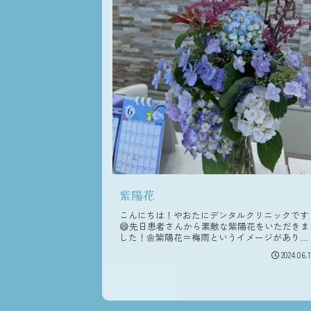
紫陽花
こんにちは！やおたにデンタルクリニックです
😄先日患者さんから素敵な紫陽花をいただきま
した！🌼紫陽花＝梅雨というイメージがありま
すが、まだ梅雨を感じるような雨は降りません
2024.06.1
ね。ただ、少しずつ湿度が上がってきているよ
うな気がします☔じめじめした天...