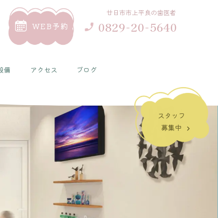
廿日市市上平良の歯医者
0829-20-5640
WEB予約
設備
アクセス
ブログ
スタッフ
募集中