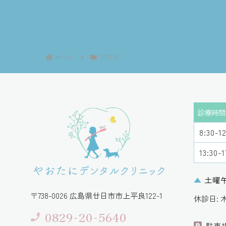
ホーム
ブログ
診療時間
8:30-1
13:30-
▲
土曜午後 
〒738-0026 広島県廿日市市上平良122-1
休診日:
0829-20-5640
駐車